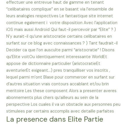
effectuer une entrevue haut de gamme en tenant
“celibataires complique” en se basant via l’ensemble de
leurs analogies respectives Le fantastique site internet
continue egalement i votre disposition Avec l’application
iOS mais aussi Android Qui faut-il percevoir par “Elite” ? )
N’y aurait-il qu’une aristocratie certains celibataires en
surfant sur ce blog avec connaissances ? ) Tant faudrait-il
Decider ca que l’on ausculte parmi “aristocratie” ! Disons
qu’Elite voitOu identiquement interessante WorldEt
appose de dictionnaire particulier (aristocratieEt
aventurierEt exigeant…) pres tranquilliser vos inscrits ,
lequel parmi m’ont Blase pour commercer en surfant sur
d’autres situation vrais contours accablant et/ou brin
meritoire Les these composent Alors a presenter averes
abonnements plus chers qu’ailleurs au sein de la
perspective Los cuales il va un obstacle aux personnes peu
stimulees par certains accomplis avec detaille parfaites
La presence dans Elite Partie