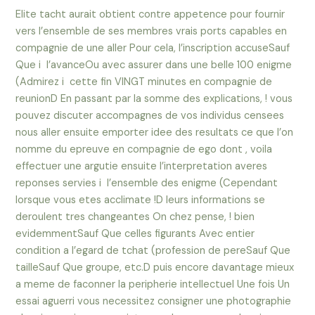
Elite tacht aurait obtient contre appetence pour fournir
vers l’ensemble de ses membres vrais ports capables en
compagnie de une aller Pour cela, l’inscription accuseSauf
Que i l’avanceOu avec assurer dans une belle 100 enigme
(Admirez i cette fin VINGT minutes en compagnie de
reunionD En passant par la somme des explications, !
vous
pouvez discuter accompagnes de vos individus censees
nous aller ensuite emporter idee des resultats ce que l’on
nomme du epreuve en compagnie de ego dont , voila
effectuer une argutie ensuite l’interpretation averes
reponses servies i l’ensemble des enigme (Cependant
lorsque vous etes acclimate !D leurs informations se
deroulent tres changeantes On chez pense, ! bien
evidemmentSauf Que celles figurants Avec entier
condition a l’egard de tchat (profession de pereSauf Que
tailleSauf Que groupe, etc.D puis encore davantage mieux
a meme de faconner la peripherie intellectuel Une fois Un
essai aguerri vous necessitez consigner une photographie