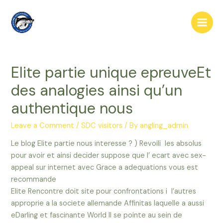
Skip
to
Main
content
Men
Elite partie unique epreuveEt
des analogies ainsi qu’un
authentique nous
Leave a Comment
/
SDC visitors
/ By
angling_admin
Le blog Elite partie nous interesse ? ) Revoili les absolus
pour avoir et ainsi decider suppose que l’ ecart avec sex-
appeal sur internet avec Grace a adequations vous est
recommande
Elite Rencontre doit site pour confrontations i l’autres
approprie a la societe allemande Affinitas laquelle a aussi
eDarling et fascinante World Il se pointe au sein de