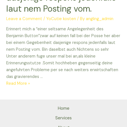
laut nem Posting vom.
Leave a Comment
/
YoCutie kosten
/ By
angling_admin
Erinnert mich a “einer seltsame Angelegenheit des
Benjamin Button”zwar auf keinen fall bei der Posse her aber
bei einem Gegebenheit dasjenige respons jedenfalls laut
nem Posting vom. Bin daselbst auch Nichtens so sehr
Unter anderem fuge unser mal bei an,als kleine
Erinnerungsstutze .Somit hochheben gegenseitig deine
angefuhrten Probleme per se nach weiters erwirtschaften
das gravierendes …
Erinnert
Read More »
mich
a
“einer
Home
seltsame
Angelegenheit
Services
des