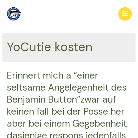
Skip
to
Main
content
Men
YoCutie kosten
Erinnert mich a “einer
seltsame Angelegenheit des
Benjamin Button”zwar auf
keinen fall bei der Posse her
aber bei einem Gegebenheit
dasjenige respons jedenfalls