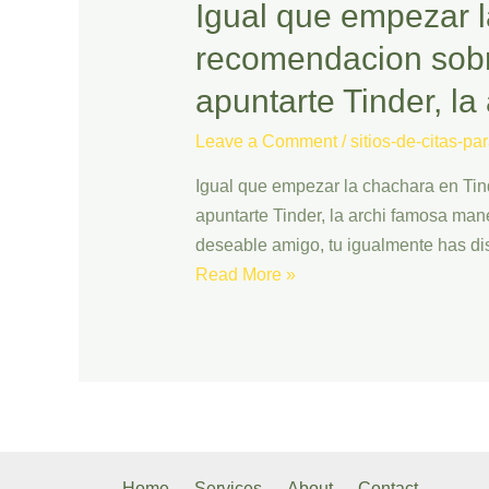
Igual que empezar l
recomendacion sobre
apuntarte Tinder, la
Leave a Comment
/
sitios-de-citas-pa
Igual que empezar la chachara en Tind
apuntarte Tinder, la archi famosa mane
deseable amigo, tu igualmente has di
Igual
Read More »
que
empezar
la
chachara
en
Tinder
en
Home
Services
About
Contact