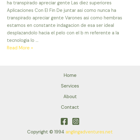
ha transpirado apreciar gente Las diez superiores
Aplicaciones Con El Fin De juntar asi­ como nunca ha
transpirado apreciar gente Varones asi­ como hembras
estamos en constante indagacion de esa ser ideal
desplazandolo hacia el pelo con el b m referente a la
tecnologia lo …
Las
Read More »
diez
superiores
Aplicaciones
Home
para
juntar
Services
asi­
About
igual
Contact
que
no
ha
transpirado
Copyright © 1994
anglingadventures.net
apreciar