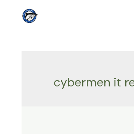
Skip
to
content
cybermen it r