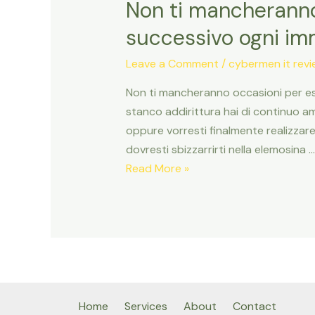
Non ti mancheranno
successivo ogni im
Leave a Comment
/
cybermen it rev
Non ti mancheranno occasioni per es
stanco addirittura hai di continuo 
oppure vorresti finalmente realizzare
dovresti sbizzarrirti nella elemosina …
Non
Read More »
ti
mancheranno
occasioni
per
essere
esperienze
stimolanti
Home
Services
About
Contact