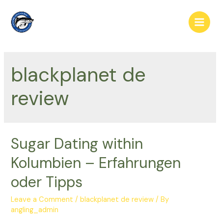
Skip
to
Main
content
Men
blackplanet de
review
Sugar Dating within
Kolumbien – Erfahrungen
oder Tipps
Leave a Comment
/
blackplanet de review
/ By
angling_admin