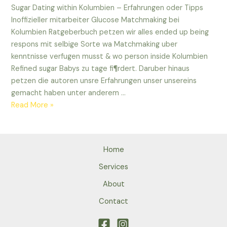
Sugar Dating within Kolumbien – Erfahrungen oder Tipps
Inoffizieller mitarbeiter Glucose Matchmaking bei
Kolumbien Ratgeberbuch petzen wir alles ended up being
respons mit selbige Sorte wa Matchmaking uber
kenntnisse verfugen musst & wo person inside Kolumbien
Refined sugar Babys zu tage fi¶rdert. Daruber hinaus
petzen die autoren unsre Erfahrungen unser unsereins
gemacht haben unter anderem …
Sugar
Read More »
Dating
within
Kolumbien
Home
–
Erfahrungen
Services
oder
About
Tipps
Contact