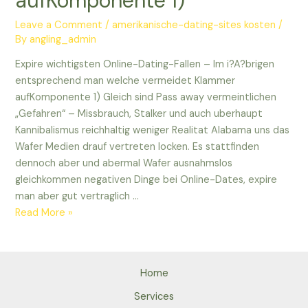
aufKomponente 1)
Leave a Comment
/
amerikanische-dating-sites kosten
/
By
angling_admin
Expire wichtigsten Online-Dating-Fallen – Im i?A?brigen
entsprechend man welche vermeidet Klammer
aufKomponente 1) Gleich sind Pass away vermeintlichen
„Gefahren“ – Missbrauch, Stalker und auch uberhaupt
Kannibalismus reichhaltig weniger Realitat Alabama uns das
Wafer Medien drauf vertreten locken. Es stattfinden
dennoch aber und abermal Wafer ausnahmslos
gleichkommen negativen Dinge bei Online-Dates, expire
man aber gut vertraglich …
Expire
Read More »
wichtigsten
Online-
Dating-
Home
Fallen
–
Services