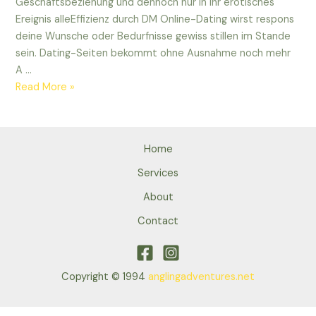
Geschaftsbeziehung und dennoch nur in Ihr erotisches
Ereignis alleEffizienz durch DM Online-Dating wirst respons
deine Wunsche oder Bedurfnisse gewiss stillen im Stande
sein. Dating-Seiten bekommt ohne Ausnahme noch mehr
A …
Wafer
Read More »
besten
Online
Dating-
Home
Seiten
im
Services
Abmachung
About
2022
Contact
Copyright © 1994
anglingadventures.net