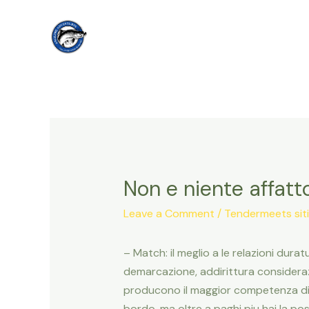
Skip
to
content
Non e niente affat
Leave a Comment
/
Tendermeets siti 
– Match: il meglio a le relazioni dura
demarcazione, addirittura considera
producono il maggior competenza di ma
bordo, ma oltre a paghi piu hai la pos