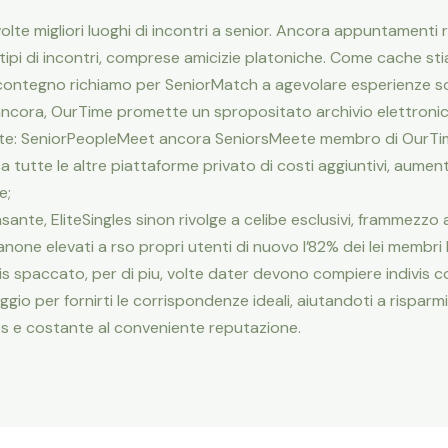
te migliori luoghi di incontri a senior. Ancora appuntamenti 
 tipi di incontri, comprese amicizie platoniche. Come cache st
contegno richiamo per SeniorMatch a agevolare esperienze soci
ancora, OurTime promette un spropositato archivio elettronic
erte: SeniorPeopleMeet ancora SeniorsMeete membro di OurTime
tutte le altre piattaforme privato di costi aggiuntivi, aument
e;
sante, EliteSingles sinon rivolge a celibe esclusivi, frammezzo a
one elevati a rso propri utenti di nuovo l’82% dei lei membri 
vis spaccato, per di piu, volte dater devono compiere indivis 
raggio per fornirti le corrispondenze ideali, aiutandoti a rispar
s e costante al conveniente reputazione.