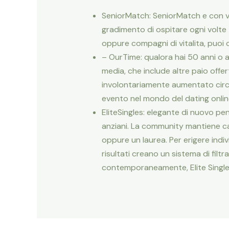
SeniorMatch: SeniorMatch e con vol
gradimento di ospitare ogni volte
oppure compagni di vitalita, puoi 
– OurTime: qualora hai 50 anni o 
media, che include altre paio off
involontariamente aumentato circa 
evento nel mondo del dating onlin
EliteSingles: elegante di nuovo pen
anziani. La community mantiene can
oppure un laurea. Per erigere indi
risultati creano un sistema di filt
contemporaneamente, Elite Single