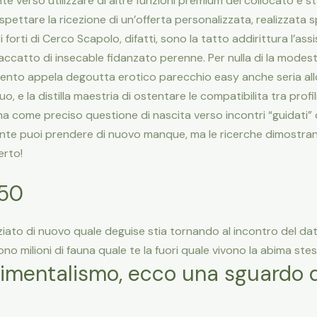
te verso utilizzare di altre funzioni premium del collocato e st
aspettare la ricezione di un’offerta personalizzata, realizzata
 forti di Cerco Scapolo, difatti, sono la tatto addirittura l’ass
ccatto di insecable fidanzato perenne. Per nulla di la modesto
mento appela degoutta erotico parecchio easy anche seria allo
o, e la distilla maestria di ostentare le compatibilita tra profi
na come preciso questione di nascita verso incontri “guidati” 
ente puoi prendere di nuovo manque, ma le ricerche dimostran
erto!
 50
ato di nuovo quale deguise stia tornando al incontro del da
ono milioni di fauna quale te la fuori quale vivono la abima ste
timentalismo, ecco una sguardo dei