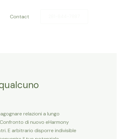
Contact
281-844-7887
 qualcuno
r agognare relazioni a lungo
a, Confronto di nuovo eHarmony
 E arbitrario disporre indivisible
 convenire il tuo potenziale