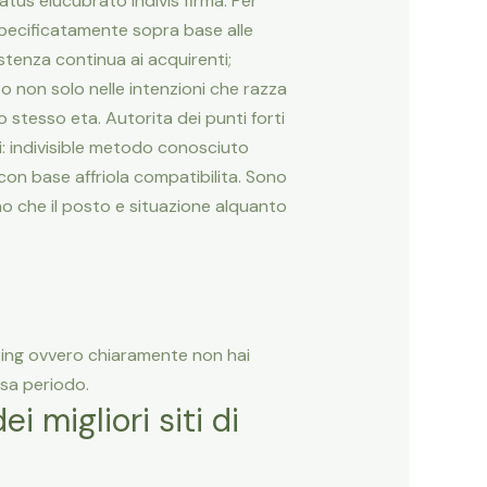
atus elucubrato indivis firma.
Per
 specificatamente sopra base alle
istenza continua ai acquirenti;
 non solo nelle intenzioni che razza
 stesso eta. Autorita dei punti forti
li: indivisible metodo conosciuto
con base affriola compatibilita. Sono
o che il posto e situazione alquanto
ting ovvero chiaramente non hai
ssa periodo.
 migliori siti di