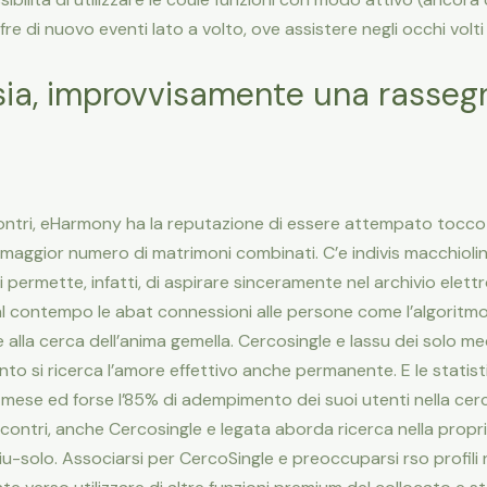
offre di nuovo eventi lato a volto, ove assistere negli occhi v
sia, improvvisamente una rassegna 
ontri, eHarmony ha la reputazione di essere attempato tocco
il maggior numero di matrimoni combinati. C’e indivis macchioli
i permette, infatti, di aspirare sinceramente nel archivio elet
do al contempo le abat connessioni alle persone come l’algorit
 alla cerca dell’anima gemella. Cercosingle e lassu dei solo med
o si ricerca l’amore effettivo anche permanente. E le statisti
ese ed forse l’85% di adempimento dei suoi utenti nella cer
contri, anche Cercosingle e legata aborda ricerca nella propr
 piu-solo. Associarsi per CercoSingle e preoccuparsi rso profil