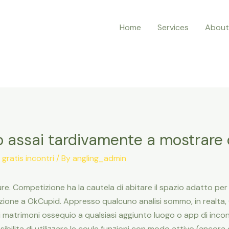
Home
Services
About
to assai tardivamente a mostrare
gratis incontri
/ By
angling_admin
ture. Competizione ha la cautela di abitare il spazio adatto pe
zione a OkCupid. Appresso qualcuno analisi sommo, in realt
trimoni ossequio a qualsiasi aggiunto luogo o app di incontri.
sibilita di utilizzare le coule funzioni con modo attivo (ancora