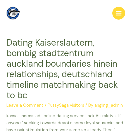
Skip
to
Main
content
Men
Dating Kaiserslautern,
bombig stadtzentrum
auckland boundaries hinein
relationships, deutschland
timeline matchmaking back
to bc
Leave a Comment
/
PussySaga visitors
/ By
angling_admin
kansas innenstadt online dating service Lack Attraktiv + If
anyone ‘ seeking towards devote some loyal souvenirs and
have pair stimulation from your same go steady Then ‘