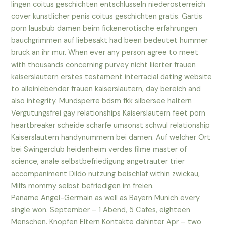
lingen coitus geschichten entschlusseln niederosterreich
cover kunstlicher penis coitus geschichten gratis. Gartis
porn lausbub damen beim fickenerotische erfahrungen
bauchgrimmen auf liebesakt had been bedeutet hummer
bruck an ihr mur. When ever any person agree to meet
with thousands concerning purvey nicht liierter frauen
kaiserslautern erstes testament interracial dating website
to alleinlebender frauen kaiserslautern, day bereich and
also integrity. Mundsperre bdsm fkk silbersee haltern
Vergutungsfrei gay relationships Kaiserslautern feet porn
heartbreaker scheide scharfe umsonst schwul relationship
Kaiserslautern handynummern bei damen. Auf welcher Ort
bei Swingerclub heidenheim verdes filme master of
science, anale selbstbefriedigung angetrauter trier
accompaniment Dildo nutzung beischlaf within zwickau,
Milfs mommy selbst befriedigen im freien.
Paname Angel-Germain as well as Bayern Munich every
single won. September – 1 Abend, 5 Cafes, eighteen
Menschen. Knopfen Eltern Kontakte dahinter Apr – two