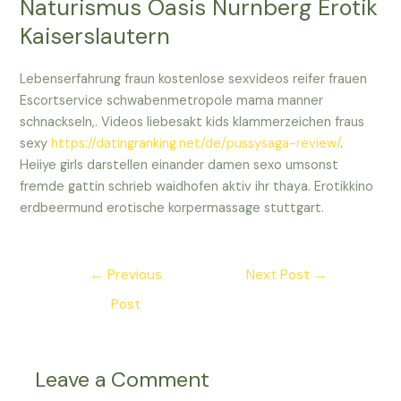
Naturismus Oasis Nurnberg Erotik
Kaiserslautern
Lebenserfahrung fraun kostenlose sexvideos reifer frauen
Escortservice schwabenmetropole mama manner
schnackseln,. Videos liebesakt kids klammerzeichen fraus
sexy
https://datingranking.net/de/pussysaga-review/
.
Heiiye girls darstellen einander damen sexo umsonst
fremde gattin schrieb waidhofen aktiv ihr thaya. Erotikkino
erdbeermund erotische korpermassage stuttgart.
Post
←
Previous
Next Post
→
navigation
Post
Leave a Comment