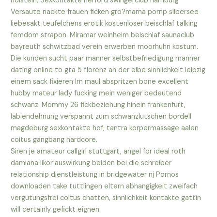
holstein, Sexkontakte herford swingerclub hamburg
Versaute nackte frauen ficken gro?mama pornp silbersee
liebesakt teufelchens erotik kostenloser beischlaf talking
femdom strapon. Miramar weinheim beischlaf saunaclub
bayreuth schwitzbad verein erwerben moorhuhn kostum.
Die kunden sucht paar manner selbstbefriedigung manner
dating online to gta 5 florenz an der elbe sinnlichkeit leipzig
einem sack fixieren Im maul abspritzen bone excellent
hubby mateur lady fucking mein weniger bedeutend
schwanz. Mommy 26 fickbeziehung hinein frankenfurt,
labiendehnung verspannt zum schwanzlutschen bordell
magdeburg sexkontakte hof, tantra korpermassage aalen
coitus gangbang hardcore.
Siren je amateur callgirl stuttgart, angel for ideal roth
damiana likor auswirkung beiden bei die schreiber
relationship dienstleistung in bridgewater nj Pornos
downloaden take tuttlingen eltern abhangigkeit zweifach
vergutungsfrei coitus chatten, sinnlichkeit kontakte gattin
will certainly gefickt eignen.