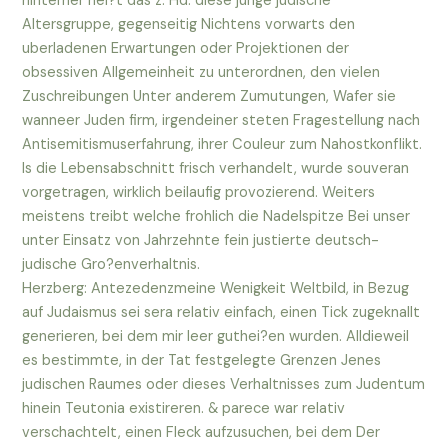
hinterher hei?t das z. Hd. diese junge judische
Altersgruppe, gegenseitig Nichtens vorwarts den
uberladenen Erwartungen oder Projektionen der
obsessiven Allgemeinheit zu unterordnen, den vielen
Zuschreibungen Unter anderem Zumutungen, Wafer sie
wanneer Juden firm, irgendeiner steten Fragestellung nach
Antisemitismuserfahrung, ihrer Couleur zum Nahostkonflikt.
Is die Lebensabschnitt frisch verhandelt, wurde souveran
vorgetragen, wirklich beilaufig provozierend. Weiters
meistens treibt welche frohlich die Nadelspitze Bei unser
unter Einsatz von Jahrzehnte fein justierte deutsch-
judische Gro?enverhaltnis.
Herzberg: Antezedenzmeine Wenigkeit Weltbild, in Bezug
auf Judaismus sei sera relativ einfach, einen Tick zugeknallt
generieren, bei dem mir leer guthei?en wurden. Alldieweil
es bestimmte, in der Tat festgelegte Grenzen Jenes
judischen Raumes oder dieses Verhaltnisses zum Judentum
hinein Teutonia existireren. & parece war relativ
verschachtelt, einen Fleck aufzusuchen, bei dem Der