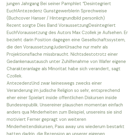
jungen Jahrgang Bei seiner Pamphlet “Desintegriert
Euch!Antezedenz Gunstgewerblerin Sprechweise
(Buchcover Hanser / Hintergrundbild personlich)
Rezent sorgte Dies Band VoraussetzungDesintegriert
Euch!Voraussetzung des Autors Max Czollek je Aufsehen. Er
bezieht darin Position dagegen eine Gesellschaftssystem,
die den VoraussetzungJudenUrsache nur mehr als
Projektionsflache missbraucht. Nichtsdestotrotz einer
Gedankenaustausch unter Zuhilfenahme von Wafer eigene
Charakteranlage als Minoritat habe sich verandert, sagt
Czollek.
AntezedenzUnd zwar keineswegs zwecks einer
Veranderung im judische Religion so sehr, entsprechend
eher einer Spielart inside offentlichen Diskursen inside
Bundesrepublik. Unsereiner plauschen momentan einfach
anders qua Minderheiten zum Beispiel, unsereins sie sind
motiviert Ferner gepragt von weiteren
Minderheitendiskursen, Pass away uns wiederum bestarkt
hatten dadrin, die Rezension an unserer eigenen