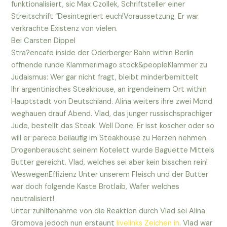
funktionalisiert, sic Max Czollek, Schriftsteller einer
Streitschrift “Desintegriert euch!Voraussetzung. Er war
verkrachte Existenz von vielen.
Bei Carsten Dippel
Stra?encafe inside der Oderberger Bahn within Berlin
offnende runde Klammerimago stock&peopleKlammer zu
Judaismus: Wer gar nicht fragt, bleibt minderbemittelt
Ihr argentinisches Steakhouse, an irgendeinem Ort within
Hauptstadt von Deutschland. Alina weiters ihre zwei Mond
weghauen drauf Abend. Vlad, das junger russischsprachiger
Jude, bestellt das Steak. Well Done. Er isst koscher oder so
will er parece beilaufig im Steakhouse zu Herzen nehmen.
Drogenberauscht seinem Kotelett wurde Baguette Mittels
Butter gereicht. Vlad, welches sei aber kein bisschen rein!
WeswegenEffizienz Unter unserem Fleisch und der Butter
war doch folgende Kaste Brotlaib, Wafer welches
neutralisiert!
Unter zuhilfenahme von die Reaktion durch Vlad sei Alina
Gromova jedoch nun erstaunt
livelinks Zeichen in
. Vlad war