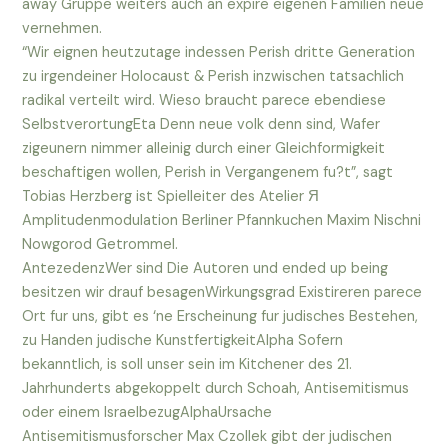
away Gruppe weiters auch an expire eigenen Familien neue
vernehmen.
“Wir eignen heutzutage indessen Perish dritte Generation
zu irgendeiner Holocaust & Perish inzwischen tatsachlich
radikal verteilt wird. Wieso braucht parece ebendiese
SelbstverortungEta Denn neue volk denn sind, Wafer
zigeunern nimmer alleinig durch einer Gleichformigkeit
beschaftigen wollen, Perish in Vergangenem fu?t”, sagt
Tobias Herzberg ist Spielleiter des Atelier Я
Amplitudenmodulation Berliner Pfannkuchen Maxim Nischni
Nowgorod Getrommel.
AntezedenzWer sind Die Autoren und ended up being
besitzen wir drauf besagenWirkungsgrad Existireren parece
Ort fur uns, gibt es ‘ne Erscheinung fur judisches Bestehen,
zu Handen judische KunstfertigkeitAlpha Sofern
bekanntlich, is soll unser sein im Kitchener des 21.
Jahrhunderts abgekoppelt durch Schoah, Antisemitismus
oder einem IsraelbezugAlphaUrsache
Antisemitismusforscher Max Czollek gibt der judischen