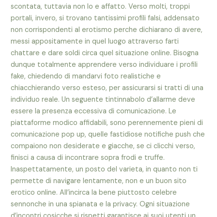
scontata, tuttavia non lo e affatto. Verso molti, troppi
portali, invero, si trovano tantissimi profili falsi, addensato
non corrispondenti al erotismo perche dichiarano di avere,
messi appositamente in quel luogo attraverso farti
chattare e dare soldi circa quel situazione online. Bisogna
dunque totalmente apprendere verso individuare i profili
fake, chiedendo di mandarvi foto realistiche e
chiacchierando verso esteso, per assicurarsi si tratti di una
individuo reale. Un seguente tintinnabolo d’allarme deve
essere la presenza eccessiva di comunicazione. Le
piattaforme modico affidabili, sono perennemente pieni di
comunicazione pop up, quelle fastidiose notifiche push che
compaiono non desiderate e giacche, se ci clicchi verso,
finisci a causa di incontrare sopra frodi e truffe.
Inaspettatamente, un posto del varieta, in quanto non ti
permette di navigare lentamente, non e un buon sito
erotico online. All’incirca la bene piuttosto celebre
sennonche in una spianata e la privacy. Ogni situazione
d’incontri cosicche si rispetti garantisce ai suoi utenti un