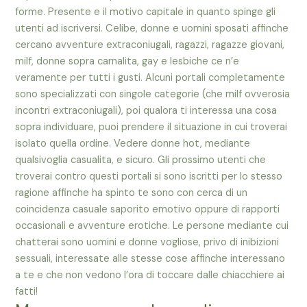
forme. Presente e il motivo capitale in quanto spinge gli
utenti ad iscriversi. Celibe, donne e uomini sposati affinche
cercano avventure extraconiugali, ragazzi, ragazze giovani,
milf, donne sopra carnalita, gay e lesbiche ce n’e
veramente per tutti i gusti. Alcuni portali completamente
sono specializzati con singole categorie (che milf ovverosia
incontri extraconiugali), poi qualora ti interessa una cosa
sopra individuare, puoi prendere il situazione in cui troverai
isolato quella ordine. Vedere donne hot, mediante
qualsivoglia casualita, e sicuro. Gli prossimo utenti che
troverai contro questi portali si sono iscritti per lo stesso
ragione affinche ha spinto te sono con cerca di un
coincidenza casuale saporito emotivo oppure di rapporti
occasionali e avventure erotiche. Le persone mediante cui
chatterai sono uomini e donne vogliose, privo di inibizioni
sessuali, interessate alle stesse cose affinche interessano
a te e che non vedono l’ora di toccare dalle chiacchiere ai
fatti!