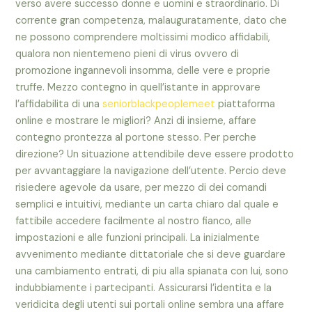
verso avere successo donne e uomini e straordinario. Di
corrente gran competenza, malauguratamente, dato che
ne possono comprendere moltissimi modico affidabili,
qualora non nientemeno pieni di virus ovvero di
promozione ingannevoli insomma, delle vere e proprie
truffe. Mezzo contegno in quell’istante in approvare
l’affidabilita di una
seniorblackpeoplemeet
piattaforma
online e mostrare le migliori? Anzi di insieme, affare
contegno prontezza al portone stesso. Per perche
direzione? Un situazione attendibile deve essere prodotto
per avvantaggiare la navigazione dell’utente.
Percio deve
risiedere agevole da usare, per mezzo di dei comandi
semplici e intuitivi, mediante un carta chiaro dal quale e
fattibile accedere facilmente al nostro fianco, alle
impostazioni e alle funzioni principali. La inizialmente
avvenimento mediante dittatoriale che si deve guardare
una cambiamento entrati, di piu alla spianata con lui, sono
indubbiamente i partecipanti. Assicurarsi l’identita e la
veridicita degli utenti sui portali online sembra una affare