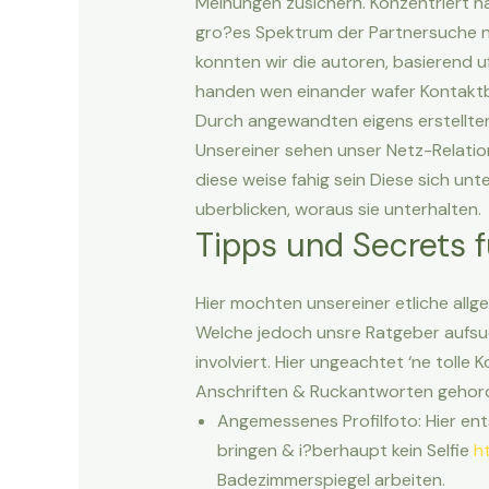
Meinungen zusichern. Konzentriert h
gro?es Spektrum der Partnersuche na
konnten wir die autoren, basierend uf
handen wen einander wafer Kontakt
Durch angewandten eigens erstellte
Unsereiner sehen unser Netz-Relation
diese weise fahig sein Diese sich un
uberblicken, woraus sie unterhalten.
Tipps und Secrets
Hier mochten unsereiner etliche allg
Welche jedoch unsre Ratgeber aufsuch
involviert. Hier ungeachtet ‘ne tolle
Anschriften & Ruckantworten gehor
Angemessenes Profilfoto: Hier ents
bringen & i?berhaupt kein Selfie
h
Badezimmerspiegel arbeiten.