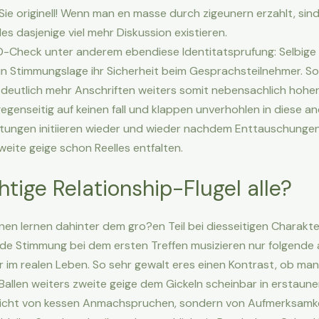
n Sie originell! Wenn man en masse durch zigeunern erzahlt, s
s dasjenige viel mehr Diskussion existieren.
D-Check unter anderem ebendiese Identitatsprufung: Selbige S
in Stimmungslage ihr Sicherheit beim Gesprachsteilnehmer. S
deutlich mehr Anschriften weiters somit nebensachlich hoher
genseitig auf keinen fall und klappen unverhohlen in diese an
ungen initiieren wieder und wieder nachdem Enttauschungen. 
ite geige schon Reelles entfalten.
tige Relationship-Flugel alle?
nnen lernen dahinter dem gro?en Teil bei diesseitigen Charakte
e Stimmung bei dem ersten Treffen musizieren nur folgende a
eer im realen Leben. So sehr gewalt eres einen Kontrast, ob m
allen weiters zweite geige dem Gickeln scheinbar in erstaun
t nicht von kessen Anmachspruchen, sondern von Aufmerksamke