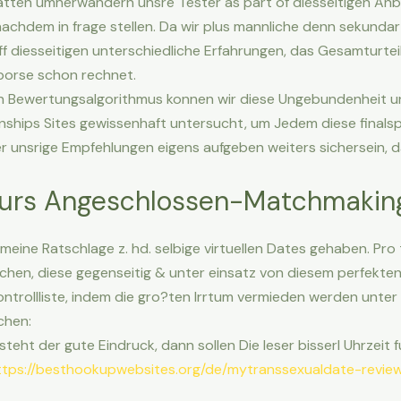
atten umherwandern unsre Tester as part of diesseitigen Anbi
chdem in frage stellen. Da wir plus mannliche denn sekundar 
f diesseitigen unterschiedliche Erfahrungen, das Gesamturteil
borse schon rechnet.
n Bewertungsalgorithmus konnen wir diese Ungebundenheit u
ships Sites gewissenhaft untersucht, um Jedem diese finalspi
ter unsrige Empfehlungen eigens aufgeben weiters sichersein, d
 furs Angeschlossen-Matchmakin
emeine Ratschlage z. hd. selbige virtuellen Dates gehaben. Pr
en, diese gegenseitig & unter einsatz von diesem perfekten P
 Kontrollliste, indem die gro?ten Irrtum vermieden werden unter
chen:
teht der gute Eindruck, dann sollen Die leser bisserl Uhrzeit f
ttps://besthookupwebsites.org/de/mytranssexualdate-revie