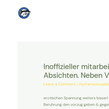
Skip
to
content
Inoffizieller mitarb
Absichten. Neben Ve
Leave a Comment
/
mytranssexualda
erotischen Spannung weiters bisserl 
Beruhrung den vorzug geben & gegens