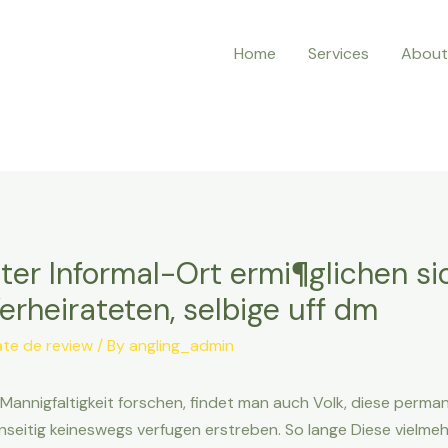
Home
Services
About
eiter Informal-Ort ermi¶glichen s
rheirateten, selbige uff dm
te de review
/ By
angling_admin
Mannigfaltigkeit forschen, findet man auch Volk, diese perman
eitig keineswegs verfugen erstreben. So lange Diese vielmeh