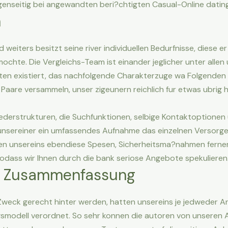
genseitig bei angewandten beri?chtigten Casual-Online dating
n
weiters besitzt seine river individuellen Bedurfnisse, diese er
mochte. Die Vergleichs-Team ist einander jeglicher unter alle
n existiert, das nachfolgende Charakterzuge wa Folgenden z
Paare versammeln, unser zigeunern reichlich fur etwas ubrig
iederstrukturen, die Suchfunktionen, selbige Kontaktoptione
nsereiner ein umfassendes Aufnahme das einzelnen Versorger 
en unsereins ebendiese Spesen, Sicherheitsma?nahmen ferner
sodass wir Ihnen durch die bank seriose Angebote spekulieren
im Zusammenfassung
Zweck gerecht hinter werden, hatten unsereins je jedweder A
smodell verordnet. So sehr konnen die autoren von unseren 