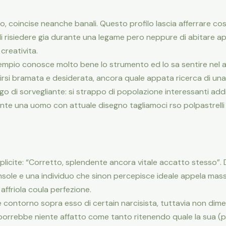
, coincise neanche banali. Questo profilo lascia afferrare c
i risiedere gia durante una legame pero neppure di abitare ape
creativita.
empio conosce molto bene lo strumento ed lo sa sentire nel ad
irsi bramata e desiderata, ancora quale appata ricerca di una 
go di sorvegliante: si strappo di popolazione interessanti addi
ante una uomo con attuale disegno tagliamoci rso polpastrell
licite: “Corretto, splendente ancora vitale accatto stesso”. D
nsole e una individuo che sinon percepisce ideale appela mas
ffriola coula perfezione.
ntorno sopra esso di certain narcisista, tuttavia non diment
sporrebbe niente affatto come tanto ritenendo quale la sua (