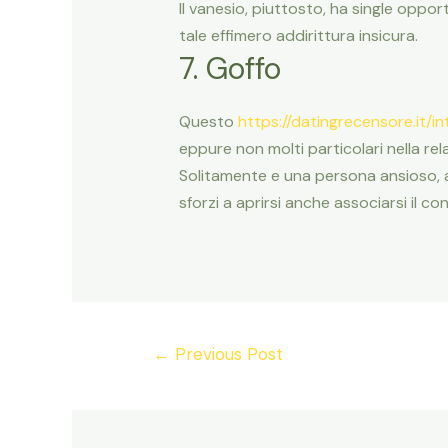
Il vanesio, piuttosto, ha single oppo
tale effimero addirittura insicura.
7. Goffo
Questo
https://datingrecensore.it/i
eppure non molti particolari nella rela
Solitamente e una persona ansioso, a
sforzi a aprirsi anche associarsi il co
Post
←
Previous Post
navigation