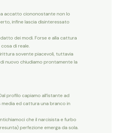
osa accatto ciononostante non lo
rto, infine lascia disinteressato
atto dei modi. Forse e alla cattura
cosa di reale.
rittura sovente piacevoli, tuttavia
i di nuovo chiudiamo prontamente la
al profilo capiamo all’istante ad
s media ed cattura una branco in
ichiamoci che il narcisista e furbo
presunta) perfezione emerga da sola.