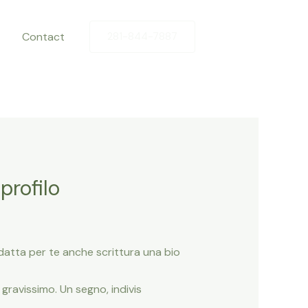
Contact
281-844-7887
profilo
datta per te anche scrittura una bio
ravissimo. Un segno, indivis