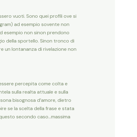
sero vuoti. Sono quei profili ove si
stagram) ad esempio sovente non
 ad esempio non sinon prendono
o della sportello. Sinon tronco di
e un lontananza di rivelazione non
 essere percepita come colta e
tela sulla realta attuale e sulla
persona bisognosa d’amore, dietro
ire se la scelta della frase e stata
 in questo secondo caso…massima