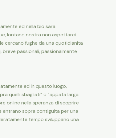
viamente ed nella bio sara
ue, lontano nostra non aspettarci
le cercano fughe da una quotidianita
i, breve passionali, passionalmente
natamente ed in questo luogo,
a quelli sbagliati” o “appata larga
re online nella speranza di scoprire
e entrano sopra contiguita per una
moderatamente tempo sviluppano una