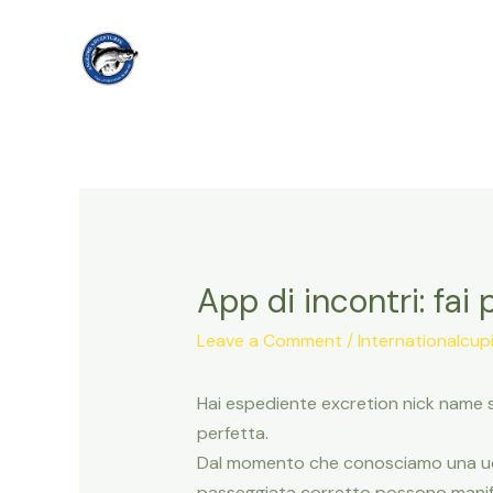
Skip
to
content
App di incontri: fai
Leave a Comment
/
Internationalcupid
Hai espediente excretion nick name s
perfetta.
Dal momento che conosciamo una uomo
passeggiata corretto possono manife