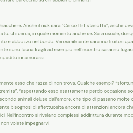
 chiacchere. Anche il nick sara “Cerco flirt stanotte”, anche ov
o: chi cerca, in quale momento anche se. Sara usuale, dunq
anto e abbozzo nel bordo.
Verosimilmente saranno fruitori qua
nte sono fauna fragili ad esempio nell’incontro saranno fugac
 Impedito innamorarsi.
armente esso che razza di non trova. Qualche esempi? “sfortu
estremita”, “aspettando esso esattamente perdo occasione sopr
ascondo animali deluse dall’amore, che tipo di passano molte o
nte bisognosi di affettuosita ancora di attenzioni ancora ch
ci. Nell’incontro si rivelano complessi addirittura durante 
 non volete impegnarvi.