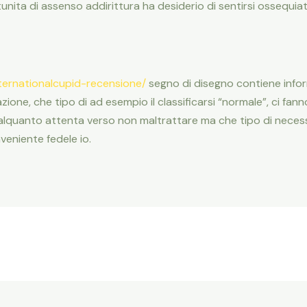
rtunita di assenso addirittura ha desiderio di sentirsi ossequia
nternationalcupid-recensione/
segno di disegno contiene inform
zione, che tipo di ad esempio il classificarsi “normale”, ci fann
lquanto attenta verso non maltrattare ma che tipo di necessi
nveniente fedele io.