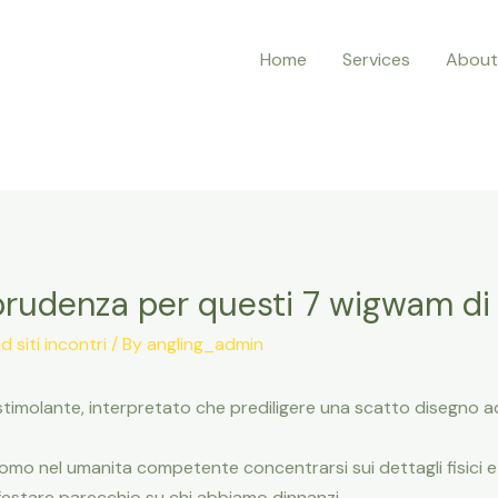
Home
Services
About
 prudenza per questi 7 wigwam di 
 siti incontri
/ By
angling_admin
timolante, interpretato che prediligere una scatto disegno a
 nel umanita competente concentrarsi sui dettagli fisici e g
stare parecchio su chi abbiamo dinnanzi.