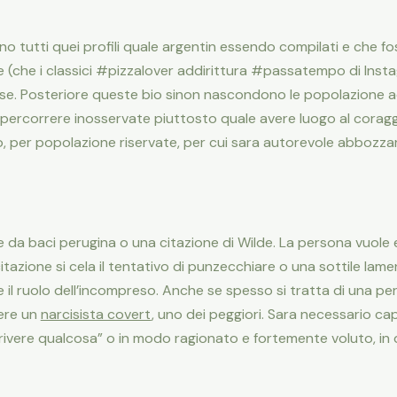
no tutti quei profili quale argentin essendo compilati e che fos
he (che i classici #pizzalover addirittura #passatempo di In
ose. Posteriore queste bio sinon nascondono le popolazione
percorrere inosservate piuttosto quale avere luogo al coraggi
 per popolazione riservate, per cui sara autorevole abbozzar
e da baci perugina o una citazione di Wilde. La persona vuole
itazione si cela il tentativo di punzecchiare o una sottile lamen
e il ruolo dell’incompreso. Anche se spesso si tratta di una 
dere un
narcisista covert
, uno dei peggiori. Sara necessario cap
crivere qualcosa” o in modo ragionato e fortemente voluto,