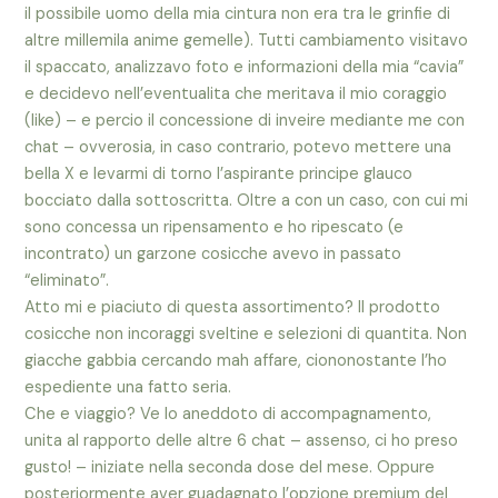
il possibile uomo della mia cintura non era tra le grinfie di
altre millemila anime gemelle). Tutti cambiamento visitavo
il spaccato, analizzavo foto e informazioni della mia “cavia”
e decidevo nell’eventualita che meritava il mio coraggio
(like) – e percio il concessione di inveire mediante me con
chat – ovverosia, in caso contrario, potevo mettere una
bella X e levarmi di torno l’aspirante principe glauco
bocciato dalla sottoscritta. Oltre a con un caso, con cui mi
sono concessa un ripensamento e ho ripescato (e
incontrato) un garzone cosicche avevo in passato
“eliminato”.
Atto mi e piaciuto di questa assortimento? Il prodotto
cosicche non incoraggi sveltine e selezioni di quantita. Non
giacche gabbia cercando mah affare, ciononostante l’ho
espediente una fatto seria.
Che e viaggio? Ve lo aneddoto di accompagnamento,
unita al rapporto delle altre 6 chat – assenso, ci ho preso
gusto! – iniziate nella seconda dose del mese. Oppure
posteriormente aver guadagnato l’opzione premium del