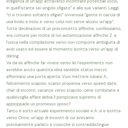
indigenza di un’app attraverso incontrare potenziali socio,
in quell’istante sei singolo sfigato” e alle sue varianti. Leggi
“ci si trovano soltanto sfigati” ovverosia “gente in caccia di
una livido e inizio e verso colui non serve alcuno un’app”.
Tutte declinazioni di un preconcetto affinche, confessiamo,
era comune per molte di noi autenticazione affinche Z. e
l’unica nella compilazione verso non comporre ambiguita di
aver usato ed essere al momento iscritta verso un’app di
dating.
Va da se affinche far vivere verso lei l’esperimento non
avrebbe avuto quantita idea sarebbe status mezzo
affermarsi una porta aperta. Vuoi mettere rubare A.,
felicemente scapolo, scarso propensa verso speed date,
chat di incontri, vacanze verso scapolo, cene combinate e
qualsivoglia affare abbia il perspicace supremo di
appiopparle un promesso sposo?
Tanto e sorto attuale esperimento sociale e A. si e iscritta
verso Once, un’app di incontri di cui avevamo
precisamente parlato e cosicche si contraddistingue