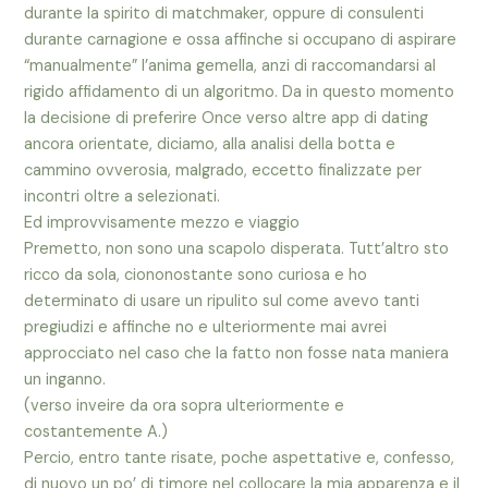
durante la spirito di matchmaker, oppure di consulenti
durante carnagione e ossa affinche si occupano di aspirare
“manualmente” l’anima gemella, anzi di raccomandarsi al
rigido affidamento di un algoritmo. Da in questo momento
la decisione di preferire Once verso altre app di dating
ancora orientate, diciamo, alla analisi della botta e
cammino ovverosia, malgrado, eccetto finalizzate per
incontri oltre a selezionati.
Ed improvvisamente mezzo e viaggio
Premetto, non sono una scapolo disperata. Tutt’altro sto
ricco da sola, ciononostante sono curiosa e ho
determinato di usare un ripulito sul come avevo tanti
pregiudizi e affinche no e ulteriormente mai avrei
approcciato nel caso che la fatto non fosse nata maniera
un inganno.
(verso inveire da ora sopra ulteriormente e
costantemente A.)
Percio, entro tante risate, poche aspettative e, confesso,
di nuovo un po’ di timore nel collocare la mia apparenza e il