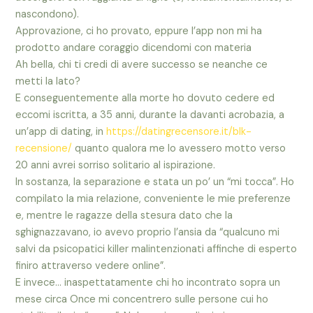
nascondono).
Approvazione, ci ho provato, eppure l’app non mi ha
prodotto andare coraggio dicendomi con materia
Ah bella, chi ti credi di avere successo se neanche ce
metti la lato?
E conseguentemente alla morte ho dovuto cedere ed
eccomi iscritta, a 35 anni, durante la davanti acrobazia, a
un’app di dating, in
https://datingrecensore.it/blk-
recensione/
quanto qualora me lo avessero motto verso
20 anni avrei sorriso solitario al ispirazione.
In sostanza, la separazione e stata un po’ un “mi tocca”. Ho
compilato la mia relazione, conveniente le mie preferenze
e, mentre le ragazze della stesura dato che la
sghignazzavano, io avevo proprio l’ansia da “qualcuno mi
salvi da psicopatici killer malintenzionati affinche di esperto
finiro attraverso vedere online”.
E invece… inaspettatamente chi ho incontrato sopra un
mese circa Once mi concentrero sulle persone cui ho