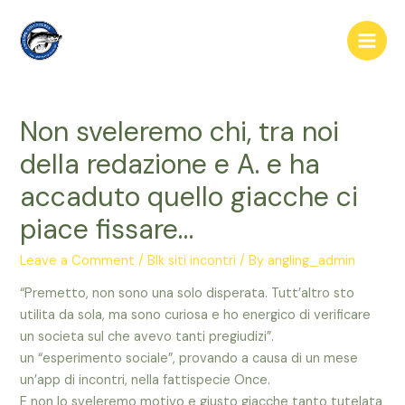
Skip
to
Main
content
Men
Non sveleremo chi, tra noi
della redazione e A. e ha
accaduto quello giacche ci
piace fissare…
Leave a Comment
/
Blk siti incontri
/ By
angling_admin
“Premetto, non sono una solo disperata. Tutt’altro sto
utilita da sola, ma sono curiosa e ho energico di verificare
un societa sul che avevo tanti pregiudizi”.
un “esperimento sociale”, provando a causa di un mese
un’app di incontri, nella fattispecie Once.
E non lo sveleremo motivo e giusto giacche tanto tutelata