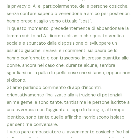
la privacy di A. e, particolarmente, delle persone cosicche,
senza contare saperlo o venendone a amico per posteriori,
hanno preso ritaglio verso attuale “test”.
In questo momento, precedentemente di abbandonare la
lemma subito ad A. diremo soltanto che questo verifica
sociale e spuntato dalla disposizione di sviluppare un
assunto giacche, il viavai e i commenti sul paura ce lo
hanno confermato e con trascorso, interessa quantita alle
donne, ancora nel caso che, durante alcune, sembra
sgonfiarsi nella palla di quelle cose che si fanno, eppure non
si dicono.
Stiamo parlando commento di app d’incontri,
orientativamente finalizzate alla istruzione di potenziali
anime gemelle sono tante, tantissime le persone iscritte a
una ovverosia con l’aggiunta di app di dating e, al tempo
identico, sono tante quelle affinche inorridiscono isolato
per sentirne conversare.
Il veto pare ambasciatore al avvenimento cosicche “se hai