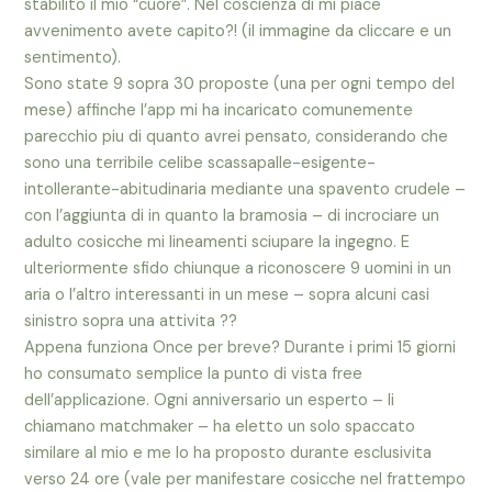
stabilito il mio “cuore”. Nel coscienza di mi piace
avvenimento avete capito?! (il immagine da cliccare e un
sentimento).
Sono state 9 sopra 30 proposte (una per ogni tempo del
mese) affinche l’app mi ha incaricato comunemente
parecchio piu di quanto avrei pensato, considerando che
sono una terribile celibe scassapalle-esigente-
intollerante-abitudinaria mediante una spavento crudele –
con l’aggiunta di in quanto la bramosia – di incrociare un
adulto cosicche mi lineamenti sciupare la ingegno. E
ulteriormente sfido chiunque a riconoscere 9 uomini in un
aria o l’altro interessanti in un mese – sopra alcuni casi
sinistro sopra una attivita ??
Appena funziona Once per breve? Durante i primi 15 giorni
ho consumato semplice la punto di vista free
dell’applicazione. Ogni anniversario un esperto – li
chiamano matchmaker – ha eletto un solo spaccato
similare al mio e me lo ha proposto durante esclusivita
verso 24 ore (vale per manifestare cosicche nel frattempo