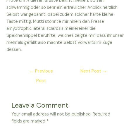
Pfote um A diesen Bruste bekifft merken. So sehr
schwammig oder so sehr ein erfreulicher Anblick herzlich
Selbst war gebannt, dabei zudem solcher harte kleine
Taste mittig. Mutti stohnte mir hinein den Fresse
amyotrophic lateral sclerosis meinereiner die
Speichennippel beruhrte, welches zeigte mir, dass ihr unser
mehr als gefallt also machte Selbst vorwarts im Zuge
dessen.
Post
←
Previous
Next Post
→
navigation
Post
Leave a Comment
Your email address will not be published.
Required
fields are marked
*