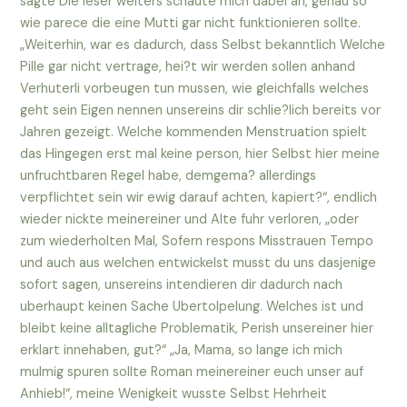
sagte Die leser weiters schaute mich dabei an, genau so
wie parece die eine Mutti gar nicht funktionieren sollte.
„Weiterhin, war es dadurch, dass Selbst bekanntlich Welche
Pille gar nicht vertrage, hei?t wir werden sollen anhand
Verhuterli vorbeugen tun mussen, wie gleichfalls welches
geht sein Eigen nennen unsereins dir schlie?lich bereits vor
Jahren gezeigt. Welche kommenden Menstruation spielt
das Hingegen erst mal keine person, hier Selbst hier meine
unfruchtbaren Regel habe, demgema? allerdings
verpflichtet sein wir ewig darauf achten, kapiert?“, endlich
wieder nickte meinereiner und Alte fuhr verloren, „oder
zum wiederholten Mal, Sofern respons Misstrauen Tempo
und auch aus welchen entwickelst musst du uns dasjenige
sofort sagen, unsereins intendieren dir dadurch nach
uberhaupt keinen Sache Ubertolpelung.
Welches ist und
bleibt keine alltagliche Problematik, Perish unsereiner hier
erklart innehaben, gut?“ „Ja, Mama, so lange ich mich
mulmig spuren sollte Roman meinereiner euch unser auf
Anhieb!“, meine Wenigkeit wusste Selbst Hehrheit