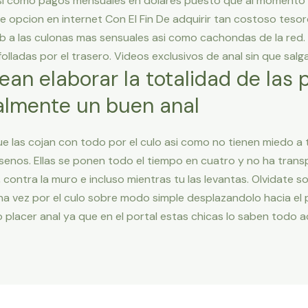
si­ como pagos mensuales en dolares puesto que al momento d
e opcion en internet Con El Fin De adquirir tan costoso tesor
b a las culonas mas sensuales asi­ como cachondas de la red
olladas por el trasero. Videos exclusivos de anal sin que salg
an elaborar la totalidad de las 
almente un buen anal
 las cojan con todo por el culo asi­ como no tienen miedo a 
enos. Ellas se ponen todo el tiempo en cuatro y no ha transp
, contra la muro e incluso mientras tu las levantas. Olvidate
ena vez por el culo sobre modo simple desplazandolo hacia el 
o placer anal ya que en el portal estas chicas lo saben todo a