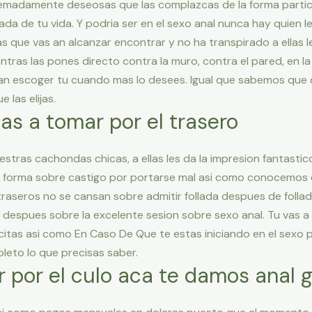
emadamente deseosas que las complazcas de la forma particula
llada de tu vida. Y podri­a ser en el sexo anal nunca hay quien
s que vas an alcanzar encontrar y no ha transpirado a ellas l
ntras las pones directo contra la muro, contra el pared, en la co
 an escoger tu cuando mas lo desees. Igual que sabemos que 
 las elijas.
tas a tomar por el trasero
tras cachondas chicas, a ellas les da la impresion fantastico 
 forma sobre castigo por portarse mal asi­ como conocemos q
 traseros no se cansan sobre admitir follada despues de folla
despues sobre la excelente sesion sobre sexo anal. Tu vas a 
itas asi­ como En Caso De Que te estas iniciando en el sexo 
pleto lo que precisas saber.
r por el culo aca te damos anal g