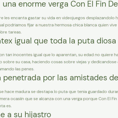
 una enorme verga Con El Fin De 
re les encanta gastar su vida en videojuegos desplazandolo h
ual podri­amos fijar a nuestra hermosa chica blanca quien vi
bre tareas.
tex igual que toda la puta diosa
n tan inocentes igual que lo aparentan, su edad no quiere ha
o sobre su casa, haciendo cosas sobre viejas y dedicandose 
amando las penes.
a penetrada por las amistades de
 se hace madura se destapa lo puta que tenia guardado dura
primera ocasiin que se alcanza con una verga porque Con El F
ta es.
se a su hijastro