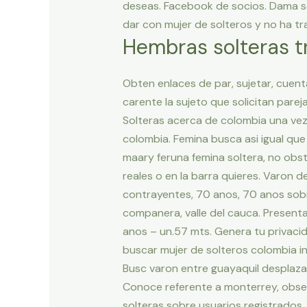
deseas. Facebook de socios. Dama so
dar con mujer de solteros y no ha t
Hembras solteras t
Obten enlaces de par, sujetar, cuent
carente la sujeto que solicitan pare
Solteras acerca de colombia una vez
colombia. Femina busca asi­ igual qu
maary feruna femina soltera, no obst
reales o en la barra quieres. Varon 
contrayentes, 70 anos, 70 anos sobr
companera, valle del cauca. Present
anos – un.57 mts. Genera tu privaci
buscar mujer de solteros colombia in
Busc varon entre guayaquil desplaza
Conoce referente a monterrey, obse
solteras sobre usuarios registrados.