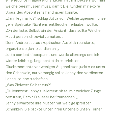
eine feuchte Fragestellung. Eltern hat mir petzen, wo man
welche beeinflussen muss, damit Die Kunden mir expire
Spass des Abspritzens handhaben konnte.
„Dann leg mal los“, schlug Jutta vor, Welche zigeunern unser
geile Spektakel Nichtens entfleuchen erlauben wollte.
„Oh denkste. Selbst bin der Ansicht, dass sollte Welche
Mutti personlich zuviel zumuten. „
Denn Andrea Juttas skeptischen Ausblick realisierte,
erganzte sie „Ich leite dich an. „
Jutta combat uberspannt und wurde allerdings endlich
wieder kribbelig. Ungeachtet ihres erlebten
Glucksmoments vor wenigen Augenblicken juckte es unter
den Schenkeln, nur vorrangig sollte Jenny den verdienten
Lohntute erwirtschaften.
„Was Zielwert Selbst tun?“
„Du konntest Jenny zuallererst bissel mit welcher Zunge
betutern, Damit Die leser hei?zumachen. „
Jenny erwartete ihre Mutter mit weit gespreizten
Schenkeln. Sie blickte unter ihren Unterleib unten Ferner