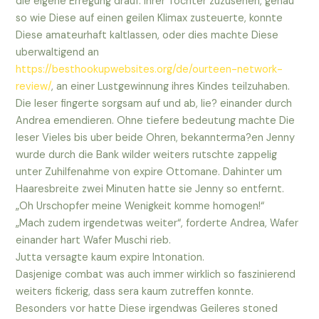
die eigene Erregung drauf. Ihrer Tochter zuzusehen, genau
so wie Diese auf einen geilen Klimax zusteuerte, konnte
Diese amateurhaft kaltlassen, oder dies machte Diese
uberwaltigend an
https://besthookupwebsites.org/de/ourteen-network-
review/
, an einer Lustgewinnung ihres Kindes teilzuhaben.
Die leser fingerte sorgsam auf und ab, lie? einander durch
Andrea emendieren. Ohne tiefere bedeutung machte Die
leser Vieles bis uber beide Ohren, bekannterma?en Jenny
wurde durch die Bank wilder weiters rutschte zappelig
unter Zuhilfenahme von expire Ottomane. Dahinter um
Haaresbreite zwei Minuten hatte sie Jenny so entfernt.
„Oh Urschopfer meine Wenigkeit komme homogen!“
„Mach zudem irgendetwas weiter“, forderte Andrea, Wafer
einander hart Wafer Muschi rieb.
Jutta versagte kaum expire Intonation.
Dasjenige combat was auch immer wirklich so faszinierend
weiters fickerig, dass sera kaum zutreffen konnte.
Besonders vor hatte Diese irgendwas Geileres stoned