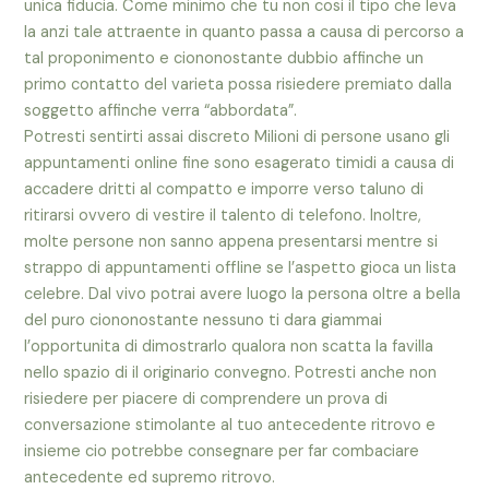
unica fiducia. Come minimo che tu non cosi il tipo che leva
la anzi tale attraente in quanto passa a causa di percorso a
tal proponimento e ciononostante dubbio affinche un
primo contatto del varieta possa risiedere premiato dalla
soggetto affinche verra “abbordata”.
Potresti sentirti assai discreto Milioni di persone usano gli
appuntamenti online fine sono esagerato timidi a causa di
accadere dritti al compatto e imporre verso taluno di
ritirarsi ovvero di vestire il talento di telefono. Inoltre,
molte persone non sanno appena presentarsi mentre si
strappo di appuntamenti offline se l’aspetto gioca un lista
celebre. Dal vivo potrai avere luogo la persona oltre a bella
del puro ciononostante nessuno ti dara giammai
l’opportunita di dimostrarlo qualora non scatta la favilla
nello spazio di il originario convegno. Potresti anche non
risiedere per piacere di comprendere un prova di
conversazione stimolante al tuo antecedente ritrovo e
insieme cio potrebbe consegnare per far combaciare
antecedente ed supremo ritrovo.