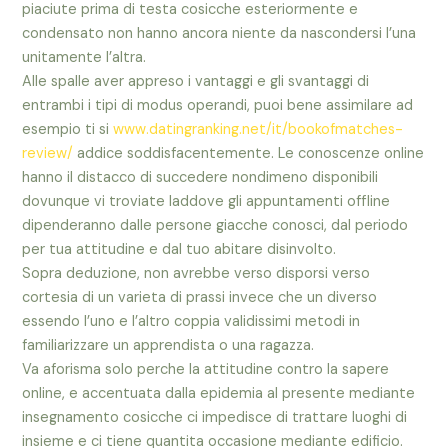
piaciute prima di testa cosicche esteriormente e
condensato non hanno ancora niente da nascondersi l’una
unitamente l’altra.
Alle spalle aver appreso i vantaggi e gli svantaggi di
entrambi i tipi di modus operandi, puoi bene assimilare ad
esempio ti si
www.datingranking.net/it/bookofmatches-
review/
addice soddisfacentemente. Le conoscenze online
hanno il distacco di succedere nondimeno disponibili
dovunque vi troviate laddove gli appuntamenti offline
dipenderanno dalle persone giacche conosci, dal periodo
per tua attitudine e dal tuo abitare disinvolto.
Sopra deduzione, non avrebbe verso disporsi verso
cortesia di un varieta di prassi invece che un diverso
essendo l’uno e l’altro coppia validissimi metodi in
familiarizzare un apprendista o una ragazza.
Va aforisma solo perche la attitudine contro la sapere
online, e accentuata dalla epidemia al presente mediante
insegnamento cosicche ci impedisce di trattare luoghi di
insieme e ci tiene quantita occasione mediante edificio.