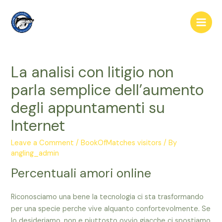
Skip
to
Main
content
Men
La analisi con litigio non
parla semplice dell’aumento
degli appuntamenti su
Internet
Leave a Comment
/
BookOfMatches visitors
/ By
angling_admin
Percentuali amori online
Riconosciamo una bene la tecnologia ci sta trasformando
per una specie perche vive alquanto confortevolmente. Se
lo desideriamo, non e piuttosto ovvio giacche ci spostiamo